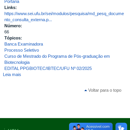
Portaria
Links:
https://www.sei.ufu.br/sei/modulos/pesquisa/md_pesq_docume
nto_consulta_externa.p...
Número:
66
Tópicos:
Banca Examinadora
Processo Seletivo
Curso de Mestrado do Programa de Pós-graduação em
Biotecnologia
EDITAL PPGBIOTEC/IBTEC/UFU Nº 02/2025
Leia mais
sobre
Portaria
DIRIBTEC
Voltar para o topo
Nº
66,
de
08
de
setembro
de