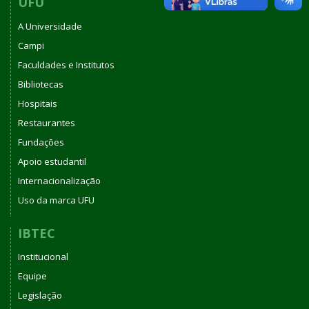
UFU
2025
A Universidade
Campi
Faculdades e Institutos
Bibliotecas
Hospitais
Restaurantes
Fundações
Apoio estudantil
Internacionalização
Uso da marca UFU
IBTEC
Institucional
Equipe
Legislação