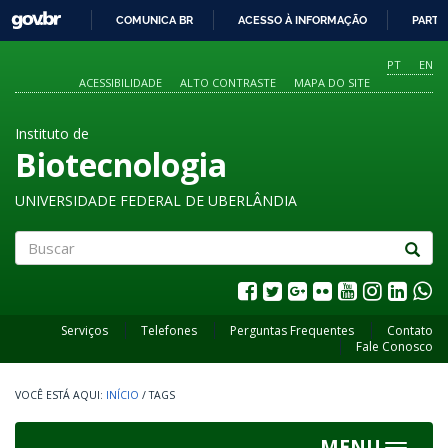
GOVBR
COMUNICA BR
ACESSO À INFORMAÇÃO
PARTI
IR
PARA
PT
EN
O
ACESSIBILIDADE
ALTO CONTRASTE
MAPA DO SITE
CONTEÚDO
Instituto de
Biotecnologia
UNIVERSIDADE FEDERAL DE UBERLÂNDIA
Buscar
Serviços
Telefones
Perguntas Frequentes
Contato
Fale Conosco
INÍCIO
/
TAGS
MENU