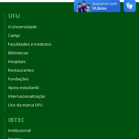
2025
DO
CONSELHO
UFU
DO
A Universidade
INSTITUTO
DE
Campi
BIOTECNOLOGIA
Faculdades e Institutos
DA
Bibliotecas
UNIVERSIDADE
FEDERAL
Hospitais
DE
Restaurantes
UBERLÂNDIA
Fundações
Apoio estudantil
Internacionalização
Uso da marca UFU
IBTEC
Institucional