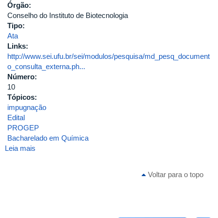
Órgão:
Conselho do Instituto de Biotecnologia
Tipo:
Ata
Links:
http://www.sei.ufu.br/sei/modulos/pesquisa/md_pesq_document
o_consulta_externa.ph...
Número:
10
Tópicos:
impugnação
Edital
PROGEP
Bacharelado em Química
Leia mais
sobre
ATA
DA
Voltar para o topo
10ª
REUNIÃO
[EXTRAORDINÁRIA]
DE