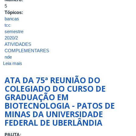
5
Tópicos:
bancas
tcc
semestre
2020/2
ATIVIDADES
COMPLEMENTARES
nde
Leia mais
sobre
ATA
DA
ATA DA 75ª REUNIÃO DO
5ª
COLEGIADO DO CURSO DE
REUNIÃO/2021
GRADUAÇÃO EM
DO
COLEGIADO
BIOTECNOLOGIA - PATOS DE
DO
MINAS DA UNIVERSIDADE
CURSO
FEDERAL DE UBERLÂNDIA
DE
GRADUAÇÃO
EM
PAUTA: