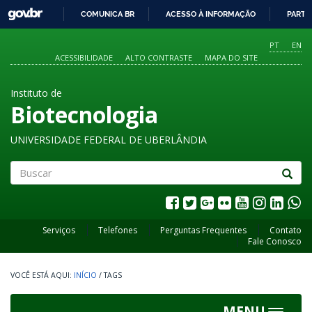
GOVBR
COMUNICA BR
ACESSO À INFORMAÇÃO
PARTI
IR
PARA
PT
EN
O
ACESSIBILIDADE
ALTO CONTRASTE
MAPA DO SITE
CONTEÚDO
Instituto de
Biotecnologia
UNIVERSIDADE FEDERAL DE UBERLÂNDIA
Buscar
Serviços
Telefones
Perguntas Frequentes
Contato
Fale Conosco
INÍCIO
/
TAGS
MENU