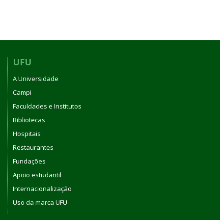
REUNIÃO
DO
COLEGIADO
DO
CURSO
DE
UFU
GRADUAÇÃO
A Universidade
EM
BIOTECNOLOGIA
Campi
-
Faculdades e Institutos
PATOS
Bibliotecas
DE
MINAS
Hospitais
DA
Restaurantes
UNIVERSIDADE
Fundações
FEDERAL
DE
Apoio estudantil
UBERLÂNDIA
Internacionalização
Uso da marca UFU