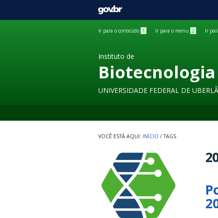
GOVBR
Ir para o conteúdo
1
Ir para o menu
2
Ir pa
Instituto de
Biotecnologia
UNIVERSIDADE FEDERAL DE UBERL
INÍCIO
/
TAGS
2
P
2