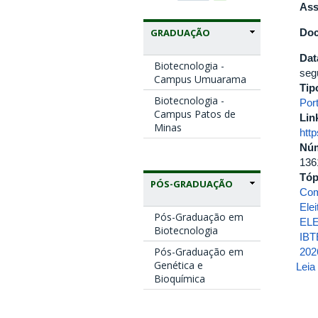
Ass
Doc
GRADUAÇÃO
Dat
Biotecnologia -
seg
Campus Umuarama
Tip
Biotecnologia -
Port
Campus Patos de
Lin
Minas
htt
Nú
136
Tóp
PÓS-GRADUAÇÃO
Com
Elei
Pós-Graduação em
EL
Biotecnologia
IB
Pós-Graduação em
202
Genética e
Leia
Bioquímica