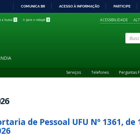
COMUNICA BR
ACESSO À INFORMAÇÃO
PARTICIPE
IR
PARA
ACESSIBILIDADE
AL
ra a busca
3
Ir para o rodapé
4
O
CONTEÚDO
Buscar
ÂNDIA
Serviços
Telefones
Perguntas 
026
ortaria de Pessoal UFU Nº 1361, de
026