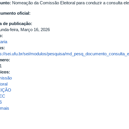
unto:
Nomeação da Comissão Eleitoral para conduzir a consulta ele
umento oficial:
a de publicação:
unda-feira, Março 16, 2026
o:
aria
ks:
ps://sei.ufu.br/sei/modulos/pesquisa/md_pesq_documento_consulta_e
mero:
1
icos:
issão
toral
EIÇÃO
TEC
6
 mais
sobre
Portaria
de
Pessoal