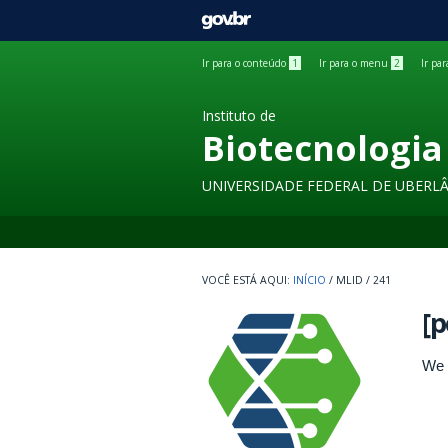
GOVBR
Ir para o conteúdo
1
Ir para o menu
2
Ir pa
Instituto de
Biotecnologia
UNIVERSIDADE FEDERAL DE UBERL
INÍCIO
/
MLID
/
241
[p
We 