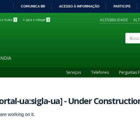
COMUNICA BR
ACESSO À INFORMAÇÃO
PARTICIPE
IR
PARA
ACESSIBILIDADE
AL
ra a busca
3
Ir para o rodapé
4
O
CONTEÚDO
Buscar
ÂNDIA
Serviços
Telefones
Perguntas 
ortal-ua:sigla-ua] - Under Constructio
are working on it.