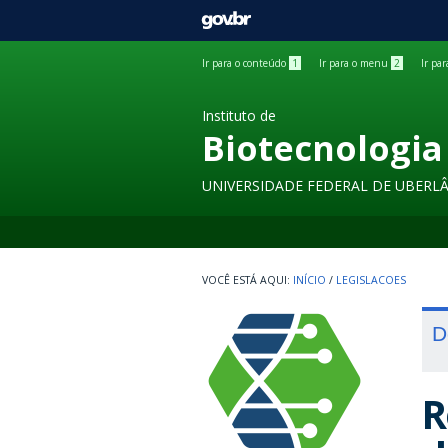
GOVBR
Ir para o conteúdo
1
Ir para o menu
2
Ir pa
Instituto de
Biotecnologia
UNIVERSIDADE FEDERAL DE UBERL
INÍCIO
/
LEGISLACOES
D
R