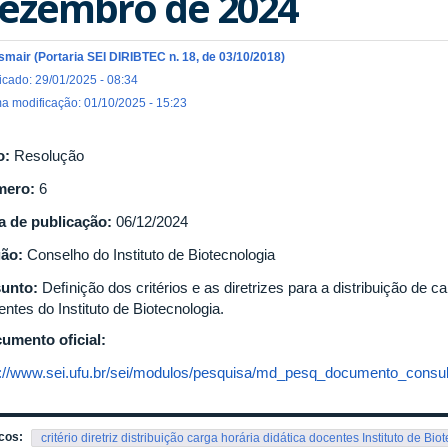
ezembro de 2024
Ismair (Portaria SEI DIRIBTEC n. 18, de 03/10/2018)
icado: 29/01/2025 - 08:34
ma modificação: 01/10/2025 - 15:23
o:
Resolução
mero:
6
a de publicação:
06/12/2024
gão:
Conselho do Instituto de Biotecnologia
unto:
Deﬁnição dos critérios e as diretrizes para a distribuição de ca
ntes do Instituto de Biotecnologia.
umento oficial:
p://www.sei.ufu.br/sei/modulos/pesquisa/md_pesq_documento_consult
cos:
critério diretriz distribuição carga horária didática docentes Instituto de Bio