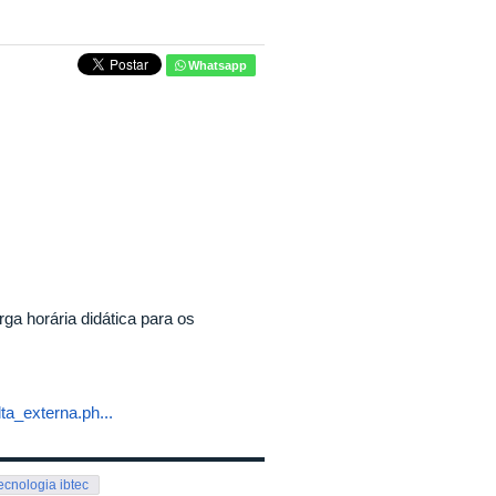
Whatsapp
rga horária didática para os
a_externa.ph...
tecnologia ibtec