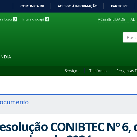
COMUNICA BR
ACESSO À INFORMAÇÃO
PARTICIPE
IR
PARA
ACESSIBILIDADE
AL
ra a busca
3
Ir para o rodapé
4
O
CONTEÚDO
Buscar
ÂNDIA
Serviços
Telefones
Perguntas 
ocumento
esolução CONIBTEC Nº 6, 