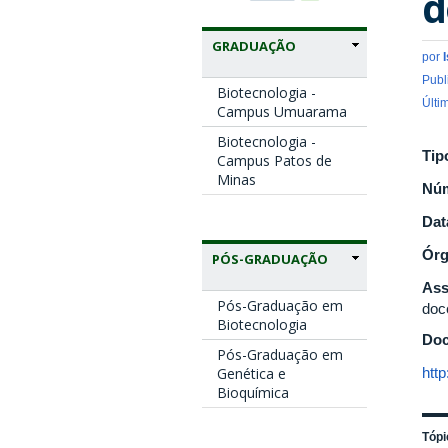
d
GRADUAÇÃO
por
Publ
Biotecnologia -
Últi
Campus Umuarama
Biotecnologia -
Tip
Campus Patos de
Minas
Nú
Dat
Ór
PÓS-GRADUAÇÃO
Ass
Pós-Graduação em
doce
Biotecnologia
Doc
Pós-Graduação em
Genética e
htt
Bioquímica
Tópi