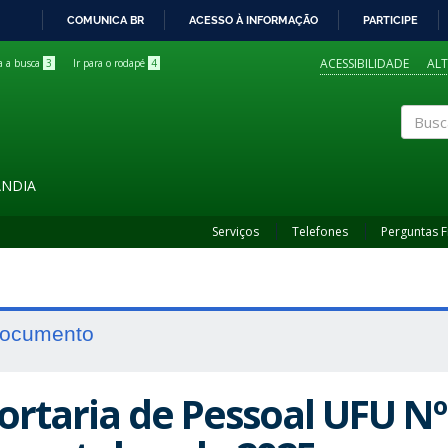
COMUNICA BR
ACESSO À INFORMAÇÃO
PARTICIPE
IR
PARA
ACESSIBILIDADE
AL
ra a busca
3
Ir para o rodapé
4
O
CONTEÚDO
Buscar
ÂNDIA
Serviços
Telefones
Perguntas 
ocumento
ortaria de Pessoal UFU Nº