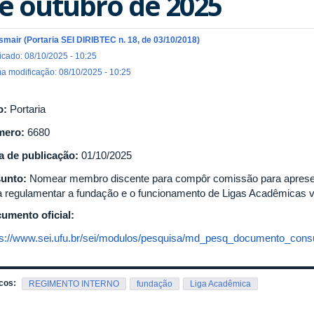
e outubro de 2025
Ismair (Portaria SEI DIRIBTEC n. 18, de 03/10/2018)
icado: 08/10/2025 - 10:25
ma modificação: 08/10/2025 - 10:25
o:
Portaria
mero:
6680
a de publicação:
01/10/2025
unto:
Nomear membro discente para compôr comissão para apresen
a regulamentar a fundação e o funcionamento de Ligas Acadêmicas
umento oficial:
ps://www.sei.ufu.br/sei/modulos/pesquisa/md_pesq_documento_consul
cos:
REGIMENTO INTERNO
fundação
Liga Acadêmica