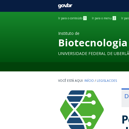
GOVBR
Ir para o conteúdo
1
Ir para o menu
2
Ir pa
Instituto de
Biotecnologia
UNIVERSIDADE FEDERAL DE UBERL
INÍCIO
/
LEGISLACOES
D
P