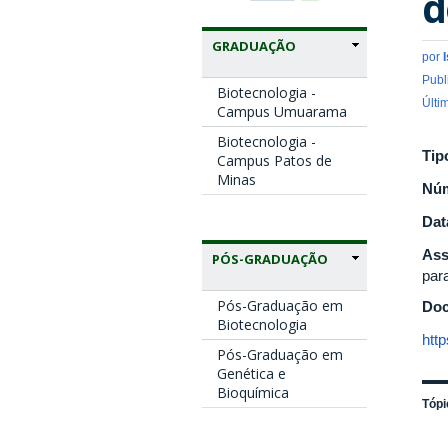
d
GRADUAÇÃO
por
Publ
Biotecnologia -
Últi
Campus Umuarama
Biotecnologia -
Tip
Campus Patos de
Minas
Nú
Dat
Ass
PÓS-GRADUAÇÃO
par
Pós-Graduação em
Doc
Biotecnologia
htt
Pós-Graduação em
Genética e
Bioquímica
Tópi