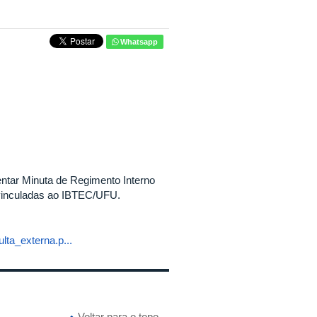
Whatsapp
tar Minuta de Regimento Interno
 vinculadas ao IBTEC/UFU.
ta_externa.p...
Voltar para o topo