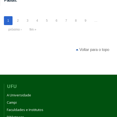
Pautas:
1
2
3
4
5
6
7
8
9
…
próximo ›
fim »
Voltar para o topo
UFU
A Universidade
Campi
Faculdades e Institutos