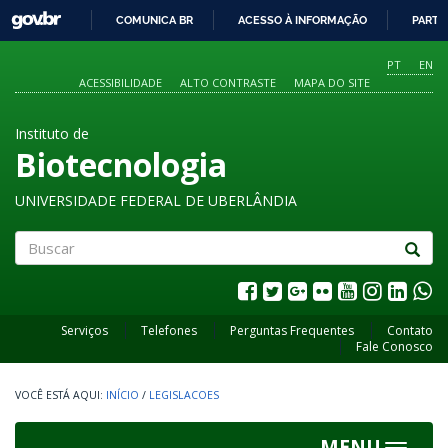
GOVBR
COMUNICA BR
ACESSO À INFORMAÇÃO
PARTI
IR
PARA
PT
EN
O
ACESSIBILIDADE
ALTO CONTRASTE
MAPA DO SITE
CONTEÚDO
Instituto de
Biotecnologia
UNIVERSIDADE FEDERAL DE UBERLÂNDIA
Buscar
Serviços
Telefones
Perguntas Frequentes
Contato
Fale Conosco
INÍCIO
/
LEGISLACOES
MENU