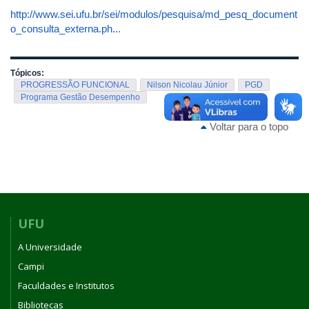
http://www.sei.ufu.br/sei/modulos/pesquisa/md_pesq_document
o_consulta_externa.ph...
Tópicos:
PROGRESSÃO FUNCIONAL
Nilson Nicolau Júnior
PGD
Programa Gestão Desempenho
Voltar para o topo
UFU
A Universidade
Campi
Faculdades e Institutos
Bibliotecas