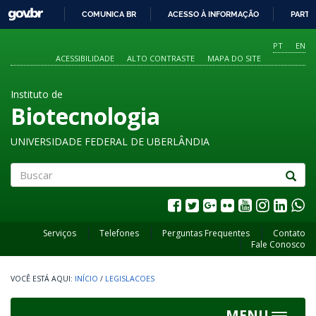
GOVBR
COMUNICA BR
ACESSO À INFORMAÇÃO
PARTI
IR
PARA
PT
EN
O
ACESSIBILIDADE
ALTO CONTRASTE
MAPA DO SITE
CONTEÚDO
Instituto de
Biotecnologia
UNIVERSIDADE FEDERAL DE UBERLÂNDIA
Buscar
Serviços
Telefones
Perguntas Frequentes
Contato
Fale Conosco
INÍCIO
/
LEGISLACOES
MENU