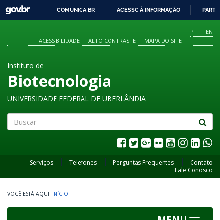
GOVBR
COMUNICA BR
ACESSO À INFORMAÇÃO
PARTI
IR
PARA
PT
EN
O
ACESSIBILIDADE
ALTO CONTRASTE
MAPA DO SITE
CONTEÚDO
Instituto de
Biotecnologia
UNIVERSIDADE FEDERAL DE UBERLÂNDIA
Buscar
Serviços
Telefones
Perguntas Frequentes
Contato
Fale Conosco
INÍCIO
MENU