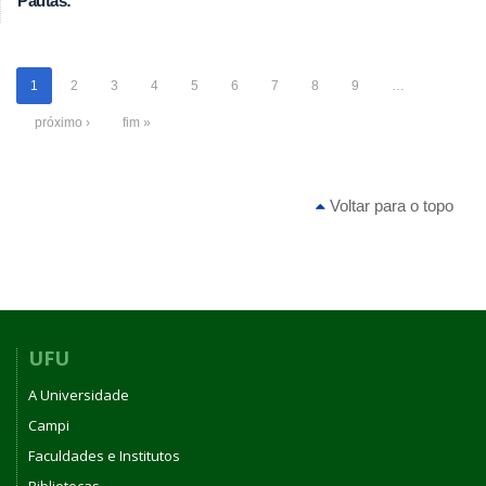
Pautas:
1
2
3
4
5
6
7
8
9
…
próximo ›
fim »
Voltar para o topo
UFU
A Universidade
Campi
Faculdades e Institutos