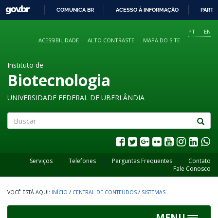
GOVBR
COMUNICA BR
ACESSO À INFORMAÇÃO
PARTI
IR
PARA
PT
EN
O
ACESSIBILIDADE
ALTO CONTRASTE
MAPA DO SITE
CONTEÚDO
Instituto de
Biotecnologia
UNIVERSIDADE FEDERAL DE UBERLÂNDIA
Buscar
Serviços
Telefones
Perguntas Frequentes
Contato
Fale Conosco
INÍCIO
/
CENTRAL DE CONTEUDOS
/
SISTEMAS
MENU