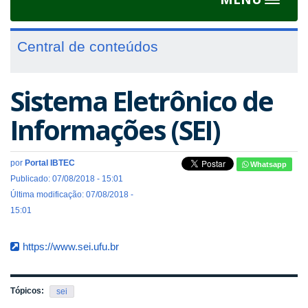
Toggle
navigat
Central de conteúdos
Sistema Eletrônico de
Informações (SEI)
por
Portal IBTEC
Whatsapp
Publicado: 07/08/2018 - 15:01
Última modificação: 07/08/2018 -
15:01
https://www.sei.ufu.br
Tópicos:
sei