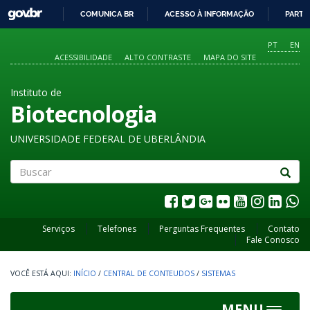
GOVBR
COMUNICA BR
ACESSO À INFORMAÇÃO
PARTI
IR
PARA
PT
EN
O
ACESSIBILIDADE
ALTO CONTRASTE
MAPA DO SITE
CONTEÚDO
Instituto de
Biotecnologia
UNIVERSIDADE FEDERAL DE UBERLÂNDIA
Buscar
Serviços
Telefones
Perguntas Frequentes
Contato
Fale Conosco
INÍCIO
/
CENTRAL DE CONTEUDOS
/
SISTEMAS
MENU