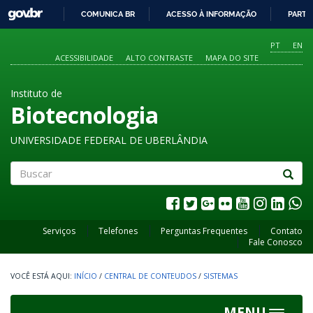
GOVBR
COMUNICA BR
ACESSO À INFORMAÇÃO
PARTI
IR
PARA
PT
EN
O
ACESSIBILIDADE
ALTO CONTRASTE
MAPA DO SITE
CONTEÚDO
Instituto de
Biotecnologia
UNIVERSIDADE FEDERAL DE UBERLÂNDIA
Buscar
Serviços
Telefones
Perguntas Frequentes
Contato
Fale Conosco
INÍCIO
/
CENTRAL DE CONTEUDOS
/
SISTEMAS
MENU