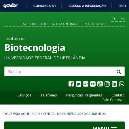
GOVBR
COMUNICA BR
ACESSO À INFORMAÇÃO
PARTI
IR
PARA
PT
EN
O
ACESSIBILIDADE
ALTO CONTRASTE
MAPA DO SITE
CONTEÚDO
Instituto de
Biotecnologia
UNIVERSIDADE FEDERAL DE UBERLÂNDIA
Buscar
Serviços
Telefones
Perguntas Frequentes
Contato
Fale Conosco
INÍCIO
/
CENTRAL DE CONTEUDOS
/
DOCUMENTOS
MENU