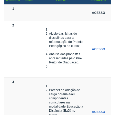
NÚMERO
DATA
PAUTA
REUNIAO
1
ACESSO
2
Ajuste das fichas de
disciplinas para a
reformulação do Projeto
Pedagógico do curso;
ACESSO
Análise das propostas
apresentadas pelo Pró-
Reitor de Graduação.
3
Parecer de adoção de
carga horária e/ou
componentes
curriculares na
modalidade Educação a
Distância (EaD) no
ACESSO
curso;