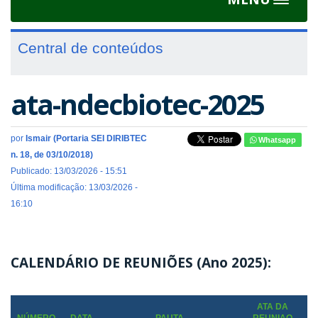
Toggle
navigat
Central de conteúdos
ata-ndecbiotec-2025
por
Ismair (Portaria SEI DIRIBTEC
Whatsapp
n. 18, de 03/10/2018)
Publicado: 13/03/2026 - 15:51
Última modificação: 13/03/2026 -
16:10
CALENDÁRIO DE REUNIÕES (Ano 2025):
ATA DA