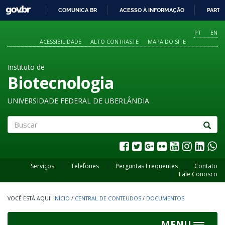
GOVBR
COMUNICA BR
ACESSO À INFORMAÇÃO
PARTI
IR
PARA
PT
EN
O
ACESSIBILIDADE
ALTO CONTRASTE
MAPA DO SITE
CONTEÚDO
Instituto de
Biotecnologia
UNIVERSIDADE FEDERAL DE UBERLÂNDIA
Buscar
Serviços
Telefones
Perguntas Frequentes
Contato
Fale Conosco
INÍCIO
/
CENTRAL DE CONTEUDOS
/
DOCUMENTOS
MENU